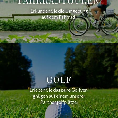
FAHRRAD­TOUREN
Erkunden Sie die Umgebung
auf dem Fahrrad!
GOLF
Erleben Sie das pure Golfver­
gnügen auf einem unserer
Partner­golf­plätze.