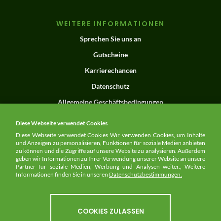
WEITERE INFORMATIONEN
Sprechen Sie uns an
Gutscheine
Karrierechancen
Datenschutz
Allgemeine Geschäftsbedingungen
Impressum
Diese Webseite verwendet Cookies
Diese Webseite verwendet Cookies Wir verwenden Cookies, um Inhalte
und Anzeigen zu personalisieren, Funktionen für soziale Medien anbieten
zu können und die Zugriffe auf unsere Website zu analysieren. Außerdem
UNSERE HOTELS
geben wir Informationen zu Ihrer Verwendung unserer Website an unsere
Partner für soziale Medien, Werbung und Analysen weiter., Weitere
VILA VITA Hotels
Informationen finden Sie in unseren
Datenschutzbestimmungen.
VILA VITA Parc Resort & Spa
VILA VITA Rosenpark
COOKIES ZULASSEN
VILA VITA Burghotel Dinklage