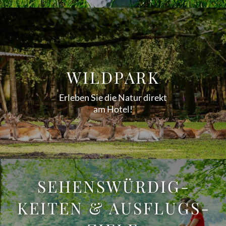
WILDPARK
Erleben Sie die Natur direkt
am Hotel!
SEHENS­WÜR­DIG­
KEITEN & AUSFLUGS­