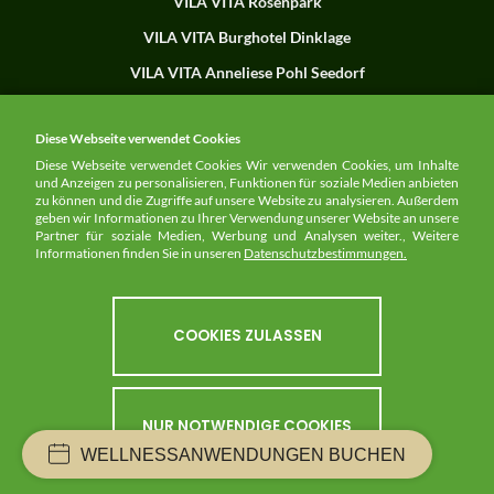
VILA VITA Rosenpark
VILA VITA Burghotel Dinklage
VILA VITA Anneliese Pohl Seedorf
Herdade dos Grous
Diese Webseite verwendet Cookies
Diese Webseite verwendet Cookies Wir verwenden Cookies, um Inhalte
und Anzeigen zu personalisieren, Funktionen für soziale Medien anbieten
NEWSLETTER
zu können und die Zugriffe auf unsere Website zu analysieren. Außerdem
geben wir Informationen zu Ihrer Verwendung unserer Website an unsere
Partner für soziale Medien, Werbung und Analysen weiter., Weitere
HIER ANMELDEN
Informationen finden Sie in unseren
Datenschutzbestimmungen.
COOKIES ZULASSEN
FOLGEN SIE UNS
NUR NOTWENDIGE COOKIES
WELLNESSANWENDUNGEN BUCHEN
® 2026 Vila Vita Hotels. Alle Rechte vorbehalten.