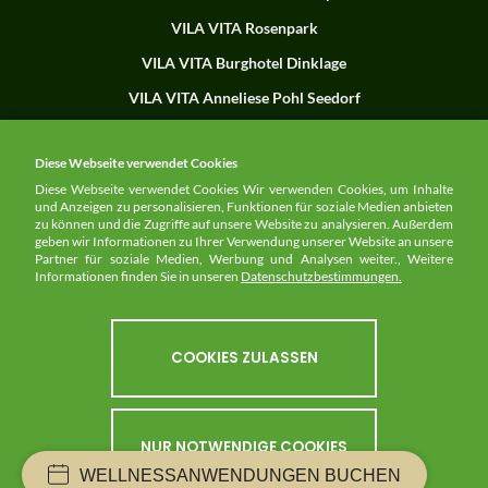
VILA VITA Rosenpark
VILA VITA Burghotel Dinklage
VILA VITA Anneliese Pohl Seedorf
Herdade dos Grous
Diese Webseite verwendet Cookies
Diese Webseite verwendet Cookies Wir verwenden Cookies, um Inhalte
und Anzeigen zu personalisieren, Funktionen für soziale Medien anbieten
NEWSLETTER
zu können und die Zugriffe auf unsere Website zu analysieren. Außerdem
geben wir Informationen zu Ihrer Verwendung unserer Website an unsere
Partner für soziale Medien, Werbung und Analysen weiter., Weitere
HIER ANMELDEN
Informationen finden Sie in unseren
Datenschutzbestimmungen.
COOKIES ZULASSEN
FOLGEN SIE UNS
NUR NOTWENDIGE COOKIES
WELLNESSANWENDUNGEN BUCHEN
® 2026 Vila Vita Hotels. Alle Rechte vorbehalten.