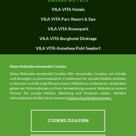
UNSERE HOTELS
VILA VITA Hotels
VILA VITA Parc Resort & Spa
VILA VITA Rosenpark
VILA VITA Burghotel Dinklage
VILA VITA Anneliese Pohl Seedorf
Herdade dos Grous
Diese Webseite verwendet Cookies
Diese Webseite verwendet Cookies Wir verwenden Cookies, um Inhalte
und Anzeigen zu personalisieren, Funktionen für soziale Medien anbieten
NEWSLETTER
zu können und die Zugriffe auf unsere Website zu analysieren. Außerdem
geben wir Informationen zu Ihrer Verwendung unserer Website an unsere
Partner für soziale Medien, Werbung und Analysen weiter., Weitere
HIER ANMELDEN
Informationen finden Sie in unseren
Datenschutzbestimmungen.
COOKIES ZULASSEN
FOLGEN SIE UNS