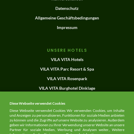
Datenschutz
Allgemeine Geschäftsbedingungen
Impressum
UNSERE HOTELS
VILA VITA Hotels
VILA VITA Parc Resort & Spa
VILA VITA Rosenpark
VILA VITA Burghotel Dinklage
VILA VITA Anneliese Pohl Seedorf
Diese Webseite verwendet Cookies
Herdade dos Grous
Diese Webseite verwendet Cookies Wir verwenden Cookies, um Inhalte
und Anzeigen zu personalisieren, Funktionen für soziale Medien anbieten
zu können und die Zugriffe auf unsere Website zu analysieren. Außerdem
geben wir Informationen zu Ihrer Verwendung unserer Website an unsere
Partner für soziale Medien, Werbung und Analysen weiter., Weitere
NEWSLETTER